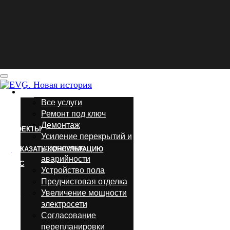
+7 (812) 917-20-20
УСЛУГИ
Услуги
Все услуги
Ремонт под ключ
ПРОЕКТЫ
Демонтаж
ЗАКАЗАТЬ КОНСУЛЬТАЦИЮ
Усиление перекрытий и
О НАС
устранение
аварийности
Устройство пола
БЛОГ
Предчистовая отделка
Увеличение мощности
электросети
ДОКУМЕНТЫ
Согласование
перепланировки