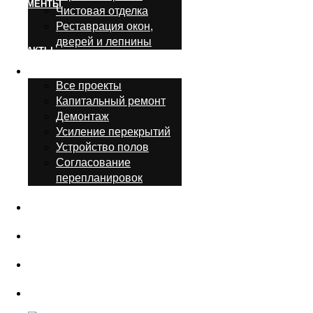
Чистовая отделка
КОНТАКТЫ
Реставрация окон,
дверей и лепнины
Проекты
Все проекты
Капитальный ремонт
Демонтаж
Усиление перекрытий
Устройство полов
Согласование
перепланировок
О нас
Блог
Документы
Контакты