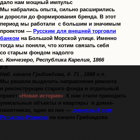
Поможем вам в нелегком процессе
ремонта квартиры в старом фонде,
взяв на себя выполнение всех видов
работ.
Одно из профильных направлений
нашей деятельности, в котором у нас
есть свои собственные наработки.
Деликатно выполним демонтаж вашего
объекта в старом фонде.
Выполним согласование
перепланировки квартиры в старом
фонде. Преобразим старую планировку
в современную.
i. капитальный ремонт под
ключ
iii. Усиление перекрытий и
устранение аварийности
II. демонтажные работы
iV. Согласование
перепланировки