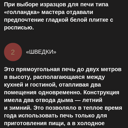
большей части привезенной из
Голландии. Многие плитки были
утрачены или повреждены, однако
реставрация вернула им первозданный
вид.
Печь в кабинете Петра
Великого в Летнем дворце
ПЕЧЬ У РЕРИХА (8-Я ЛИНИЯ
ВАСИЛЬЕВСКОГО ОСТРОВА, 1/41)