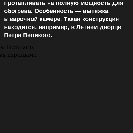
Растения и причудливые животные
украшают облицовку этой печи.
Предпологают, что она
не изготавливалась специально для
особняка Боткина и попала туда,
благодаря жене Бонафеде — мастера,
чью подпись нашли на облицовке. Луиза
Федоровна была кузиной архитектора
Бруни, который перестраивал дом для
Боткина. После смерти мужа она
унаследовала завод по изготовлению
гончарной глазури и работы
архитектора.