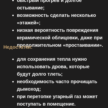
голландском стиле — голубой рисунок
на белом фоне, изображающий
мифологические сюжеты и
растительные орнаменты.
Покои золовки А.Д. Меншикова
Варвары Михайловны
ЛЕТНИЙ ДВОРЕЦ ПЕТРА ВЕЛИКОГО
(ЛЕТНИЙ САД, ЛИТЕР А)
В нескольких комнатах во дворце
сохранились образцы облицовки, по