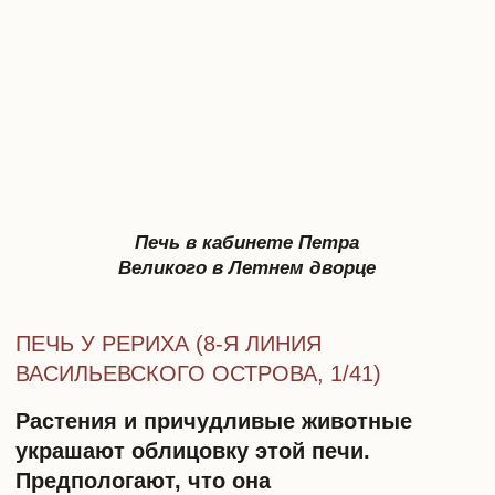
Изразцовая печь на Введенской улице и такая
же печь в детской комнате жилой квартиры
Почему изразцовую печь стоит
сохранить?
Глазурованные керамические плитки,
являющиеся облицовкой
дореволюционных печей — символ
эпохи.
Декор изразцами
в петербургских
доходных домах — это то, чего ни в
одном другом городе страны не найти в
таком количестве.
Нет точных данных о количестве
сохранившихся отопительных
конструкций, многие утрачены во время
и после войны. Но то, что осталось —