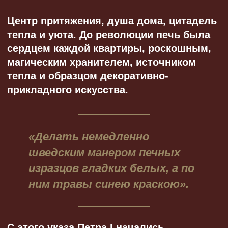
ним травы синею краскою».
С этого указа Петра I начались
кардинальные изменения в истории
русской печи в Северной столице.
Появился первый регламент,
закрепляющий нормы изготовления
кирпича, изразцов и иных элементов
печи. Это было не только прихотью
царя, но и необходимостью — в городе
из-за топки «по-черному» случались
пожары. Новые законы улучшили
ситуацию.
Что такое
изразцовая печь
и чем
она отличается от обычной?
Производство голландских изразцов —
белых кирпичиков с голубым
кобальтовым рисунком — было