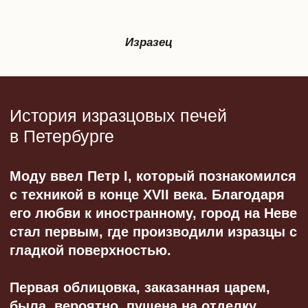
мотивов – в моду вошел модерн. На
рубеже веков основным отечественным
поставщиком изразцов для города на
Неве было предприятие «Гельдвейн –
Ваулина» (изразцовая печь с павлинами
в доходном доме Захаровых на
Клинском пр., 17).
Изразцовая печь с павлинами в доходном
доме Захаровых (Клинский пр., 17)
Изразцовые печи всегда были символом
достатка. Судить можно по стоимости: