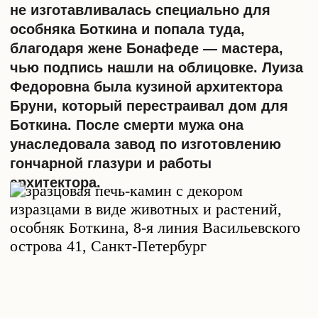
настоящий памятник ушедшему времени.
Печи являются частью интерьера и, при
должном уходе и реставрации, служат
новым хозяевам. Многие после стольких
лет простоя пригодны для отопления!
Но даже несмотря на эстетику и стиль,
сохранять печь или нет решает
собственник. Все меняется, если здание
или его часть находится под охраной
государства. Информацию об этом
можно уточнить в КГИОП. Если печь
является объектом культурного
наследия, при ремонте её придётся
сохранить. Перед началом работ нужно
обязательно собрать необходимый пакет
документов для предоставления в ОГПН,
межведомственную комиссию и КГИОП.
Последний потребует провести
экспертизу, её нужно приложить
к проекту работ. Всё это требует сил,
терпения и времени. А ещё проект могут
не согласовать с первого раза. Причина