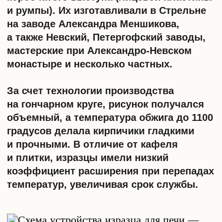
в Петербурге
Моду ввел Петр I, который познакомился
с техникой в конце XVII века. Благодаря
его любви к иностранному, город на Неве
стал первым, где производили изразцы с
гладкой поверхностью.
Первая облицовка, заказанная царем,
была, вероятно, пущена на отделку
Летнего дворца. Следующая поставка
попала в Северную столицу спустя
четыре года, в 1718-м, и была
использована для интерьеров царской
семьи в третьем Зимнем дворце Петра.
Доверяя вкусу царя, облицовкой
особняков и дворцов занялись его
приближенные.
В качестве рисунков для печей
использовались исторические сюжеты и
пейзажи. На пике моды была дельфтская
расписная керамика с синим рисунком