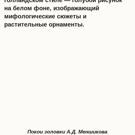
Печь в квартире на Гороховой, 32
ПЕЧЬ «ДЛИННОВОЛОСАЯ ДЕВУШКА» НА
ВВЕДЕНСКОЙ УЛИЦЕ
Название печь получила от изразцов
по бокам топки. Это популярный
в Финляндии и дореволюционной
России образец. Исполнение
варьировалось от темно-зеленого
до пастельно-розового с голубым. Такую
модель печи устанавливали
и в квартирах, и в парадных.