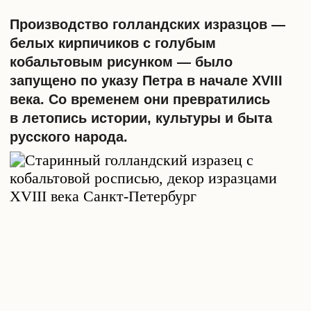
Голландский изразец с росписью
кобальтом
Керамические кирпичики состояли
из внешней плитки и внутреннего
коробчатого выступа (лицевой пластины
и румпы). Их изготавливали в Стрельне
на заводе Александра Меншикова,
а также Невский, Петергофский заводы,
мастерские при Александро-Невском
монастыре и несколько частных.
За счет технологии производства
на гончарном круге, рисунок получался
объемный, а температура обжига до 1100
градусов делала кирпичики гладкими
и прочными. В отличие от кафеля
и плитки, изразцы имели низкий
коэффициент расширения при перепадах
температур, увеличивая срок службы.