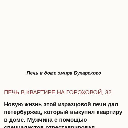
При восстановлении печи или камина
нужно уделить особое внимание
хорошей вентиляции и проверить
работоспособность дымохода.
Дымоходы есть во всех домах старого
фонда, но печи не топят уже очень
давно, и за это время дымоходы сильно
засорились – их в обязательном порядке
нужно прочищать, и самостоятельно с
этой задачей не справиться.
БОЛЬШАЯ ВИБРАЦИОННАЯ
3
НАГРУЗКА
Демонтаж
, перепланировка, усиление
перекрытий и устранение аварийности –
всё это шумные работы, буквально
сотрясающие стены. Если заказчик хочет
сохранить исторические элементы
декора, нужно использовать
специальные инструменты на всех
этапах. В противном случае
историческая лепнина или печь могут