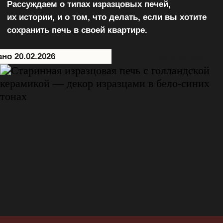
Центр притяжения, душа дома, цитадель
тепла и уюта. До революции печь была
сердцем каждой квартиры, роскошным,
магическим хранителем, источником
тепла и образцом декоративно-
прикладного искусства.
«Делать немедленно
шведским манером печных
изразцов гладких белых, а по