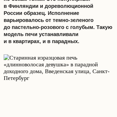
деликатный подход, специальные
инструменты и бригада, которая знает,
как обращаться с печами и лепниной.
Такие важные элементы, само собой,
хорошо укрывают перед демонтажем
и особое внимание уделяют стыкам
с камином и печами. Квартира была
полностью подготовлена к дальнейшим
этапам — усилению перекрытий,
устройству полов, увеличению
мощностей и отделке.
Заключение
Сохранение исторического наследия —
важная миссия тех, кто не боится
сталкиваться с квартирами в старом
фонде. Материалы, использовавшиеся
до революции, в большинстве случаев
отличаются от современных качеством
и долговечностью. Недаром они
пережили разрушительный исторические
события. Вместе с тем, это кусочек
прошлого, который можно и нужно