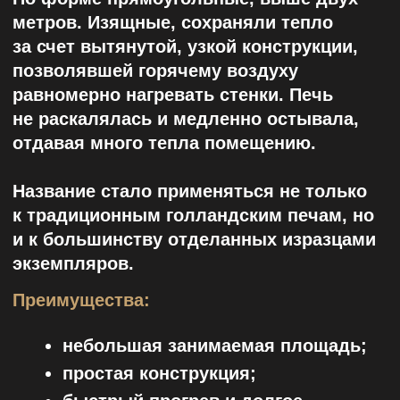
изображением мифических
существ и насыщенными
природными цветами.
Где сохранились
старинные
изразцовые печи?
Санкт-Петербург — особенный город.
Здесь не обязательно посещать музей
или дворец, чтобы увидеть невероятные
образцы искусства. Печи и изразцовые
камины можно отыскать даже
в парадных доходных домов,
построенных до 1917 года.
ДВОРЕЦ А.Д. МЕНШИКОВА
(УНИВЕРСИТЕТСКАЯ НАБЕРЕЖНАЯ, 15)
Печи и даже комнаты дворца Меншикова
украшали изразцы. В Большом зале,
покоях Варвары Михайловны (золовки
Меншикова) и других помещениях можно
увидеть печи, украшенные плитками в