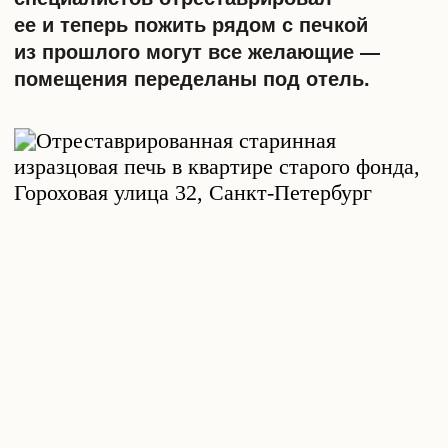
пойти трещинами от вибраций.
НЕПРАВИЛЬНО ВЫБРАННЫЕ
4
МАТЕРИАЛЫ
Обычная керамическая плитка из
строительного магазина – плохой
вариант для реставрации
дореволюционной печи, особенно если
планируется её использовать для
обогрева помещения. Такой материал
просто не выдержит испытание
температурой. Раньше изразцы для печи
производились по специальной
технологии с огнеупорной глиной,
выдерживающей многократный нагрев
до высоких температур. Но даже если
печь планируется сохранить лишь в
качестве декоративного элемента, важно
отдать предпочтение оригинальным
плиткам (найти доноров) или изготовить
реплики.
5
ПОВРЕЖДЕНИЕ ИЗРАЗЦОВ