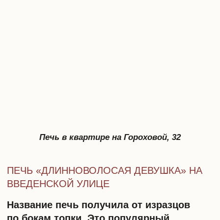
На любом этапе ремонта очень легко
повредить печную кладку. Чего уж
говорить про хрупкую керамическую
облицовку изразцами! Чтобы этого
избежать, лучше всего обратиться к
профессионалам. Они знают о
сложностях и будут бережно
выполнять работы, чтобы сохранить
исторические декоративные элементы
в целости.
Как сохранить изразцовую печь
при капитальном ремонте?
Специалистам компании
«EVG. Новая
история»
довелось выполнять работы
в квартире, владелец которой хотел
сохранить и отремонтировать
помещения с тремя изразцовыми
печами
. В таких работах требуется