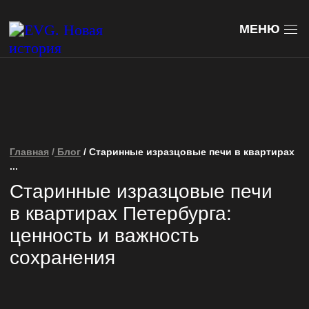
Главная
/
Блог
/ Старинные изразцовые печи в квартирах
Петербурга
МЕНЮ
Главная
/
Блог
/ Старинные изразцовые печи в квартирах
...
Старинные изразцовые печи
в квартирах Петербурга:
ценность и важность
сохранения
Рассуждаем о типах изразцовых печей,
их истории, и о том, что делать, если вы хотите
сохранить печь в своей квартире.
но 20.02.2026
Поделиться →