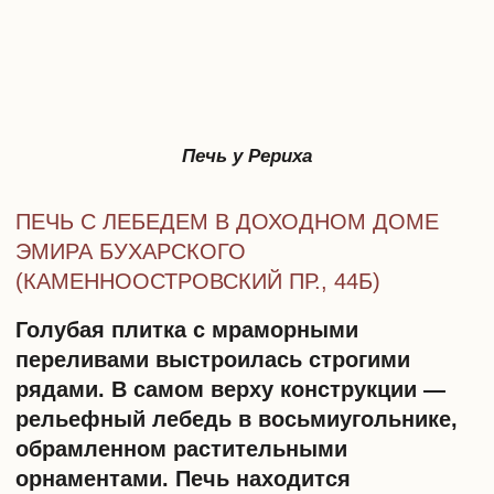
может быть любой. Поэтому обращение
в специализированную компанию можно
считать наилучшим вариантом. Так
заказчик передаст ответственность
специалистам и может не беспокоиться
о том, что по незнанию нарушить закон.
Реставрация каминов
и художественной ковки
Профессиональная реставрация каминов
и художественной ковки. Восстановим
оригинальный вид и функциональность.
ПОДРОБНЕЕ ОБ
УСЛУГЕ
Главные риски при ремонте
квартиры с изразцовой печью