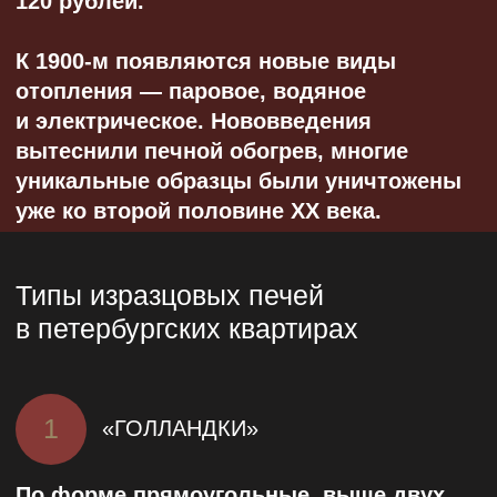
Летний дворец Петра Великого.
Вытяжка, облицованная изразцами
Изразцовые печи также делятся по
стилям:
классицизм
можно узнать по
белым и кремовым тонам, иногда
дополненным античными
сюжетами;
эклектика
сочетает в себе
множество стилей разных эпох;
модерн
отличается плавными
линиями, растительными и
цветочными орнаментами,