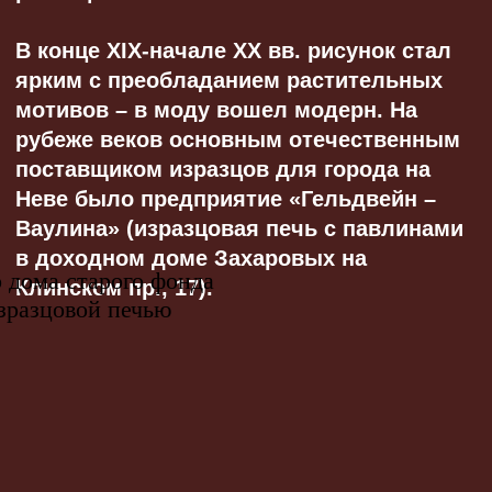
продолжительном «простаивании».
Недостатки:
для сохранения тепла нужно
использовать дрова, которые
будут долго тлеть;
необходимость часто прочищать
дымоход;
при перетопке угарный газ может
поступать в помещение.
При выборе изразцов для печи типа
«голландка» мастера отдавали
предпочтение гладкой белой плитке с
росписью.
2
«ШВЕДКИ»
Это прямоугольная печь до двух метров
в высоту, располагающаяся между
кухней и гостиной, отапливая два
помещения одновременно. Конструкция
имела два отвода дыма — летний