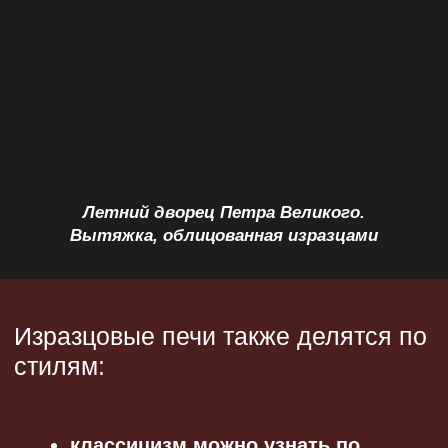
Печь у Рериха
ПЕЧЬ С ЛЕБЕДЕМ В ДОХОДНОМ ДОМЕ
ЭМИРА БУХАРСКОГО
(КАМЕННООСТРОВСКИЙ ПР., 44Б)
Голубая плитка с мраморными
переливами выстроилась строгими
рядами. В самом верху конструкции —
рельефный лебедь в восьмиугольнике,
обрамленном растительными
орнаментами. Печь находится
на частной территории, поэтому увидеть
ее нельзя.