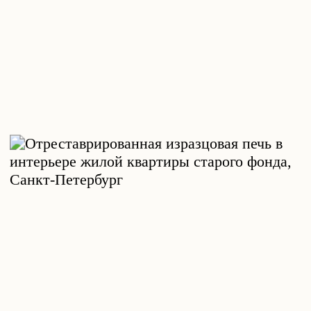
сохранить. Изразцовые печи в этом
плане — уникальное явление,
визуализирующее ушедшую эпоху.
Их сохранение — это долгий,
кропотливый, очень сложный,
но необходимый и главное реальный
процесс. Большинство печей и каминов
можно отреставрировать и вернуть
к работоспособности. Главное —
не ошибиться с выбором специалистов.