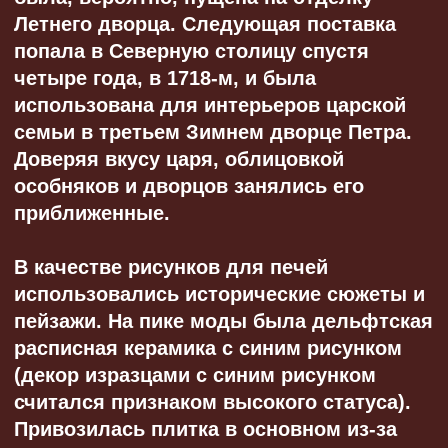
1913 году для приобретения печного
набора требовалось потратить годовой
заработок рабочего на фабрике.
Стоимость варьировалась от 100 до 250
золотых рублей. При этом учитель
церковно-приходской школы за год имел
120 рублей.
К 1900-м появляются новые виды
отопления — паровое, водяное
и электрическое. Нововведения
вытеснили печной обогрев, многие
уникальные образцы были уничтожены
уже ко второй половине XX века.
Типы изразцовых печей
в петербургских квартирах
1
«ГОЛЛАНДКИ»
По форме прямоугольные, выше двух