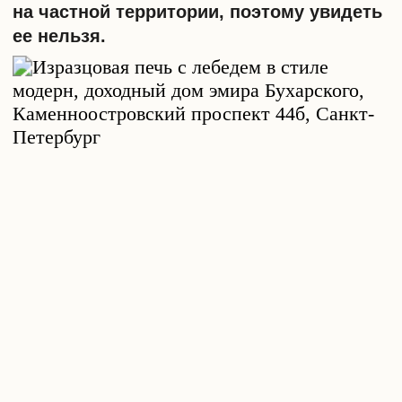
НЕЗАКОННАЯ ПЕРЕПЛАНИРОВКА
1
Это нужно обязательно учитывать, если
печь охраняется государством. В домах-
памятниках многие элементы интерьера
могут находиться под охранными
ордерами, и любое вмешательство без
согласования будет нарушением закона.
Даже если вы действуете из благих
намерений и хотите отреставрировать
систему отопления в старом фонде,
нужно пройти множество этапов по
согласованию. Для домов-памятников
архитектуры процедура жесткая –
необходимо соблюсти цвет, структуру,
узор и даже соединительные материалы.
НОРМЫ ПОЖАРНОЙ
2
БЕЗОПАСНОСТИ