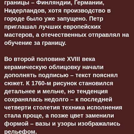
метров. Изящные, сохраняли тепло
за счет вытянутой, узкой конструкции,
позволявшей горячему воздуху
равномерно нагревать стенки. Печь
не раскалялась и медленно остывала,
отдавая много тепла помещению.
Название стало применяться не только
к традиционным голландским печам, но
и к большинству отделанных изразцами
экземпляров.
Преимущества:
небольшая занимаемая площадь;
простая конструкция;
быстрый прогрев и долгое
остывание;
возможность сделать несколько
«этажей»;
низкая вероятность повреждения
керамической облицовки, даже при