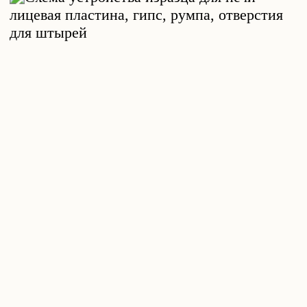
(декор изразцами с синим рисунком
считался признаком высокого статуса).
Привозилась плитка в основном из-за
границы – Финляндии, Германии,
Нидерландов, хотя производство в
городе было уже запущено. Петр
приглашал лучших европейских
мастеров, а отечественных отправлял на
обучение за границу.
Во второй половине XVIII века
керамическую облицовку начали
дополнять подписью – текст пояснял
сюжет. К 1760-м рисунок становился
детальнее и мельче, но тенденция
сохранялась недолго – к последней
четверти столетия техника исполнения
стала проще, а позже цвет заменили
формой – вазы и узоры изображались
рельефом.
В конце XIX-начале XX вв. рисунок стал
ярким с преобладанием растительных